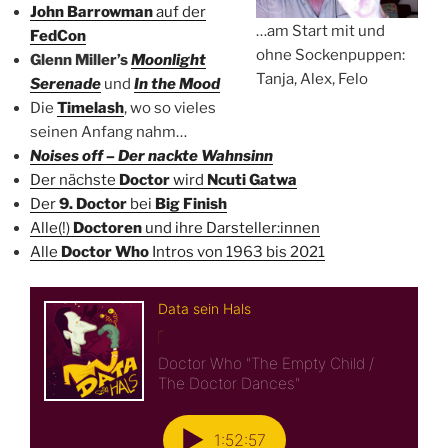
John Barrowman
auf der
…am Start mit und
FedCon
ohne Sockenpuppen:
Glenn Miller’s
Moonlight
Tanja, Alex, Felo
Serenade
und
In the Mood
Die
Timelash
, wo so vieles
seinen Anfang nahm…
Noises off – Der nackte Wahnsinn
Der nächste
Doctor
wird
Ncuti Gatwa
Der
9. Doctor
bei
Big Finish
Alle(!)
Doctoren
und ihre Darsteller:innen
Alle
Doctor Who
Intros von 1963 bis 2021