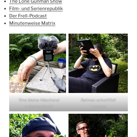
The Lone Gunman Show
Film- und Serienrepublik
Der Frell-Podcast
Minutenweise Matrix
Eine kleine Näscherei
Batman schnüffelt
zwischendurch
Laptops