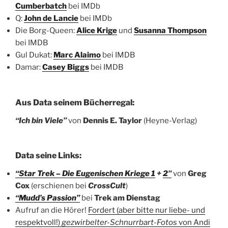
Cumberbatch
bei IMDb
Q:
John de Lancie
bei IMDb
Die Borg-Queen:
Alice Krige
und
Susanna Thompson
bei IMDB
Gul Dukat:
Marc Alaimo
bei IMDB
Damar:
Casey Biggs
bei IMDB
Aus Data seinem Bücherregal:
“Ich bin Viele”
von
Dennis E. Taylor
(Heyne-Verlag)
Data seine Links:
“Star Trek – Die Eugenischen Kriege 1
+
2″
von
Greg
Cox
(erschienen bei
CrossCult
)
“Mudd’s Passion”
bei
Trek am Dienstag
Aufruf an die Hörer!
Fordert (aber bitte nur liebe- und
respektvoll!)
gezwirbelter-Schnurrbart-Fotos
von Andi