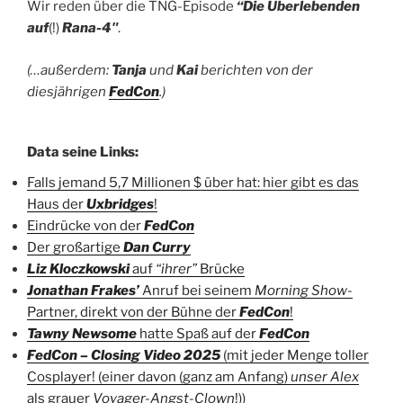
Wir reden über die TNG-Episode
“Die Überlebenden
auf
(!)
Rana-4″
.
(…außerdem:
Tanja
und
Kai
berichten von der
diesjährigen
FedCon
.)
Data seine Links:
Falls jemand 5,7 Millionen $ über hat: hier gibt es das
Haus der
Uxbridges
!
Eindrücke von der
FedCon
Der großartige
Dan Curry
Liz Kloczkowski
auf
“ihrer”
Brücke
Jonathan Frakes’
Anruf bei seinem
Morning Show
-
Partner, direkt von der Bühne der
FedCon
!
Tawny Newsome
hatte Spaß auf der
FedCon
FedCon – Closing Video 2025
(mit jeder Menge toller
Cosplayer! (einer davon (ganz am Anfang)
unser Alex
als grauer
Voyager-Angst-Clown
!))