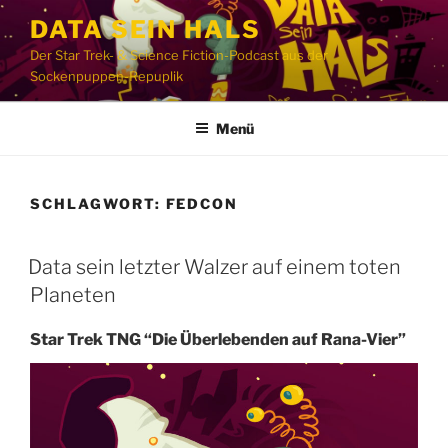
Zum
DATA SEIN HALS
Inhalt
Der Star Trek- & Science Fiction-Podcast aus der
springen
Sockenpuppen-Repuplik
Menü
SCHLAGWORT:
FEDCON
Data sein letzter Walzer auf einem toten
Planeten
Star Trek TNG “Die Überlebenden auf Rana-Vier”