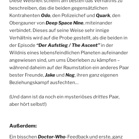
Diese Weisheit scheint am besten das Verhältnis zu
beschreiben, das die beiden gegensätzlichen
Kontrahenten
Odo
, den Polizeichef und
Quark
, den
Obergauner von
Deep Space Nine
, miteinander
verbindet. Dieses auf seine Weise sehr innige
Verhältnis wird auf die Probe gestellt, als die beiden in
der Episode
“Der Aufstieg / The Ascent”
in der
Wildnis eines lebensfeindlichen Planeten aufeinander
angewiesen sind, um ums Überleben zu kämpfen –
während daheim auf der Raumstation ein anderes Paar
bester Freunde,
Jake
und
Nog
, ihren ganz eigenen
Beziehungskampf ausfechten…
(Und dann ist da noch ein mysteriöses
drittes
Paar,
aber hört selbst!)
Außerdem:
Ein bisschen
Doctor-Who
-Feedback und erste, ganz