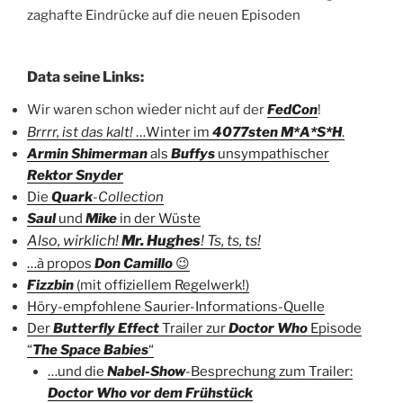
zaghafte Eindrücke auf die neuen Episoden
Data seine Links:
ieder
Wir waren schon w
nicht auf der
FedCon
!
Brrrr, ist das kalt!
…Winter im
4077sten M*A*S*H
.
Armin Shimerman
als
Buffys
unsympathischer
Rektor Snyder
Die
Quark
-Collection
Saul
und
Mike
in der Wüste
Also, wirklich!
Mr. Hughes
! Ts, ts, ts!
…à propos
Don Camillo
😉
Fizzbin
(mit offiziellem Regelwerk!)
Höry-empfohlene Saurier-Informations-Quelle
Der
Butterfly Effect
Trailer zur
Doctor Who
Episode
“
The Space Babies
“
…und die
Nabel-Show
-Besprechung zum Trailer:
Doctor Who vor dem Frühstück