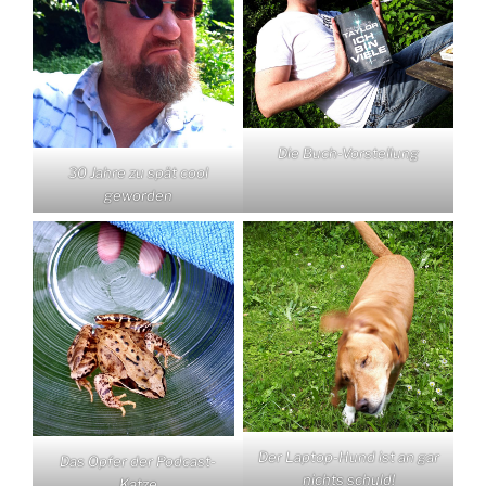
Die Buch-Vorstellung
30 Jahre zu spät cool
geworden
Der Laptop-Hund ist an gar
Das Opfer der Podcast-
nichts schuld!
Katze