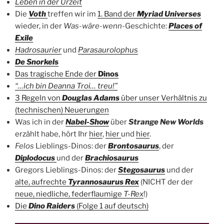
Leben in der Urzeit
Die
Voth
treffen wir im
1. Band der
Myriad Universes
wieder, in der
Was-wäre-wenn
-Geschichte:
Places of
Exile
Hadrosaurier
und
Parasaurolophus
De
Snorkels
Das tragische Ende der
Dinos
“…ich bin Deanna Troi… treu!”
3 Regeln von
Douglas Adams
über unser Verhältnis zu
(technischen) Neuerungen
Was ich in der
Nabel-Show
über
Strange New Worlds
erzählt habe, hört Ihr
hier
,
hier
und
hier
.
Felos
Lieblings-Dinos: der
Brontosaurus
, der
Diplodocus
und der
Brachiosaurus
Gregors Lieblings-Dinos: der
Stegosaurus
und der
alte, aufrechte
Tyrannosaurus Rex
(NICHT der der
neue, niedliche, federflaumige
T-Rex
!)
Die
Dino Raiders
(Folge 1 auf deutsch)