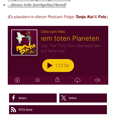
…dieses tolle (senfgelbe) Hemd!
(Es plaudern in dieser Podcast-Folge:
Tanja
,
Kai
&
Felo
.)
teilen
teilen
RSS-feed