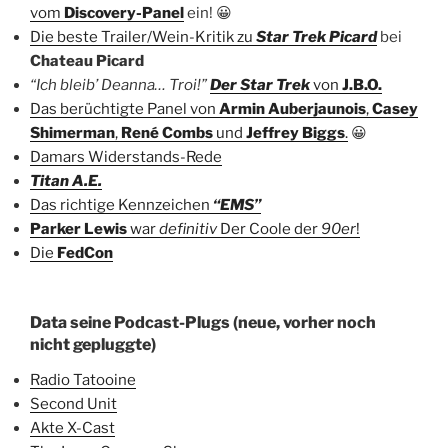
vom
Discovery-Panel
ein! 😀
Die beste Trailer/Wein-Kritik zu
Star Trek Picard
bei
Chateau Picard
“Ich bleib’ Deanna… Troi!”
Der Star Trek
von
J.B.O.
Das berüchtigte Panel von
Armin Auberjaunois
,
Casey
Shimerman
,
René Combs
und
Jeffrey Biggs
.
😀
Damars Widerstands-Rede
Titan A.E.
Das richtige Kennzeichen
“EMS”
Parker Lewis
war
definitiv
Der Coole der
90er
!
Die
FedCon
Data seine Podcast-Plugs (neue, vorher noch
nicht gepluggte)
Radio Tatooine
Second Unit
Akte X-Cast