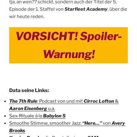
tja, an
wen??
schickt, sondern auch der Titel der 5.
Episode der 1. Staffel von
Starfleet Academy
, über die
wir heute reden.
VORSICHT! Spoiler-
Warnung!
Data seine Links:
The 7th Rule
: Podcast von und mit
Cirroc Lofton
&
Aaron Eisenberg
u.a.
Sex-Rituale à la
Babylon 5
Smoothe Stimme, smoother Jazz:
“Here…”
von
Avery
Brooks