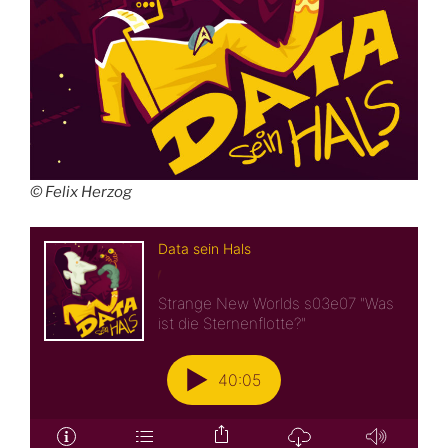
© Felix Herzog