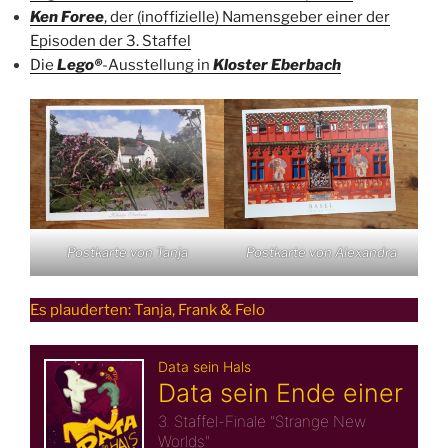
Ken Foree
, der (inoffizielle)
Namensgeber einer der
Episoden der 3. Staffel
Die
Lego®
-Ausstellung in
Kloster Eberbach
Postkarte von Tanja
Postkarte von Alexandra
Es plauderten: Tanja, Frank & Felo