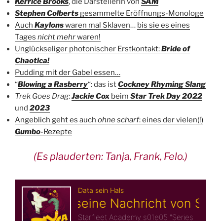
Kerrice Brooks
, die Darstellerin von
SAM
Stephen Colberts
gesammelte Eröffnungs-Monologe
Auch
Kaylons
waren mal Sklaven
…
bis sie es eines
Tages
nicht mehr
waren!
Unglückseliger photonischer Erstkontakt:
Bride of
Chaotica!
Pudding mit der Gabel essen…
“
Blowing a Rasberry
“: das ist
Cockney Rhyming Slang
Trek Goes Drag
:
Jackie Cox
beim
Star Trek Day 2022
und
2023
Angeblich geht es auch
ohne scharf
: eines der vielen(!)
Gumbo
-Rezepte
(Es plauderten: Tanja, Frank, Felo.)