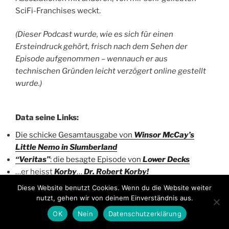
SciFi-Franchises weckt.
(Dieser Podcast wurde, wie es sich für einen
Ersteindruck gehört, frisch nach dem Sehen der
Episode aufgenommen – wennauch er aus
technischen Gründen leicht verzögert online gestellt
wurde.)
Data seine Links:
Die schicke Gesamtausgabe von
Winsor McCay’s
Little Nemo in Slumberland
“Veritas”
: die besagte Episode von
Lower Decks
…er heisst
Korby
…
Dr. Robert Korby!
Arthur Dent
auf seinem ersten fremden Planeten
Diese Website benutzt Cookies. Wenn du die Website weiter
Brachiale Archäologie:
Tomb of the Cybermen
nutzt, gehen wir von deinem Einverständnis aus.
Cube
(Trailer)
OK
Nein
Datenschutzerklärung
Captain Kirk
und die Reporter