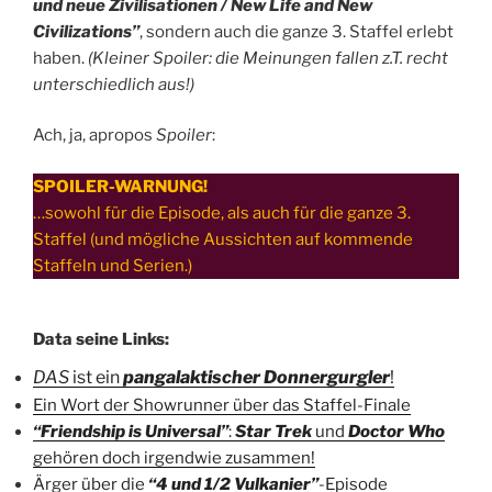
und neue Zivilisationen / New Life and New
Civilizations”
, sondern auch die ganze 3. Staffel erlebt
haben.
(Kleiner Spoiler: die Meinungen fallen z.T. recht
unterschiedlich aus!)
Ach, ja, apropos
Spoiler
:
SPOILER-WARNUNG!
…sowohl für die Episode, als auch für die ganze 3.
Staffel (und mögliche Aussichten auf kommende
Staffeln und Serien.)
Data seine Links:
DAS
ist ein
pangalaktischer Donnergurgler
!
Ein Wort der Showrunner über das Staffel-Finale
“Friendship is Universal”
:
Star Trek
und
Doctor Who
gehören doch irgendwie zusammen!
Ärger über die
“4 und 1/2 Vulkanier”
-Episode