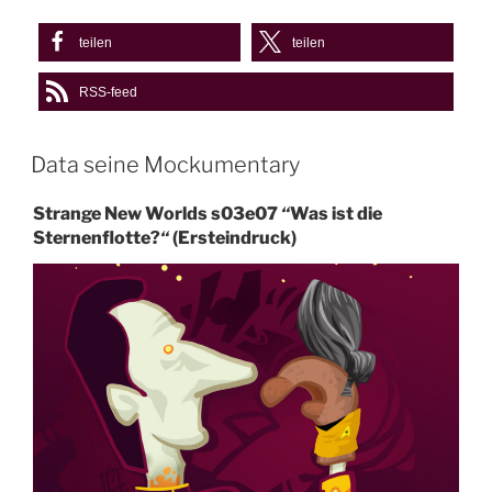
teilen
teilen
RSS-feed
Data seine Mockumentary
Strange New Worlds s03e07
“
Was ist die
Sternenflotte?
“
(Ersteindruck)