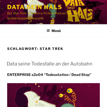
Zum
DATA SEIN HALS
Inhalt
Der Star Trek- & Science Fiction-Podcast aus der
springen
Sockenpuppen-Repuplik
Menü
SCHLAGWORT:
STAR TREK
Data seine Todesfalle an der Autobahn
ENTERPRISE s2e04 “Todesstation / Dead Stop”