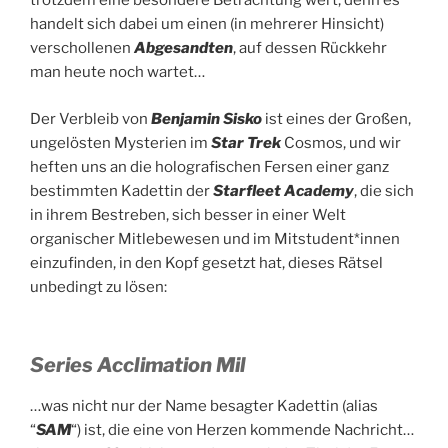
trotzdem eine besondere Betrachtung wert, denn es
handelt sich dabei um einen (in mehrerer Hinsicht)
verschollenen
Abgesandten
, auf dessen Rückkehr
man heute noch wartet…
Der Verbleib von
Benjamin Sisko
ist eines der Großen,
ungelösten Mysterien im
Star Trek
Cosmos, und wir
heften uns an die holografischen Fersen einer ganz
bestimmten Kadettin der
Starfleet Academy
, die sich
in ihrem Bestreben, sich besser in einer Welt
organischer Mitlebewesen und im Mitstudent*innen
einzufinden, in den Kopf gesetzt hat, dieses Rätsel
unbedingt zu lösen:
Series Acclimation Mil
…was nicht nur der Name besagter Kadettin (alias
“
SAM
“) ist, die eine von Herzen kommende Nachricht…