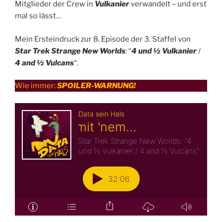
Mitglieder der Crew in
Vulkanier
verwandelt – und erst
mal so lässt…
Mein Ersteindruck zur 8. Episode der 3. Staffel von
Star Trek Strange New Worlds
: “
4 und ½ Vulkanier
/
4 and ½ Vulcans
“.
Wie immer:
SPOILER-WARNUNG!