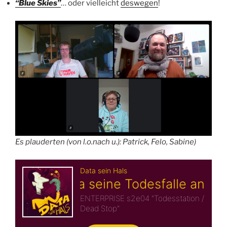
“Blue Skies”
… oder vielleicht
deswegen
!
Es plauderten (von l.o.nach u.): Patrick, Felo, Sabine)